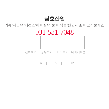
삼호산업
의류/귀금속/패션잡화 > 실/직물 > 직물/원단제조 > 모직물제조
031-531-7048
전화하기
공유하기
지도보기
네비게이션
|
|
0
0
80